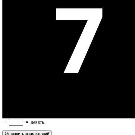
+
=
девять