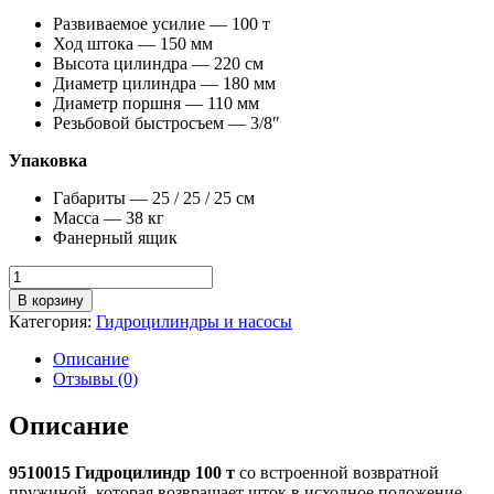
Развиваемое усилие — 100 т
Ход штока — 150 мм
Высота цилиндра — 220 см
Диаметр цилиндра — 180 мм
Диаметр поршня — 110 мм
Резьбовой быстросъем — 3/8″
Упаковка
Габариты — 25 / 25 / 25 см
Масса — 38 кг
Фанерный ящик
Количество
товара
В корзину
9510015
Категория:
Гидроцилиндры и насосы
Гидроцилиндр
100
Описание
т
Отзывы (0)
Описание
9510015 Гидроцилиндр 100 т
со встроенной возвратной
пружиной, которая возвращает шток в исходное положение