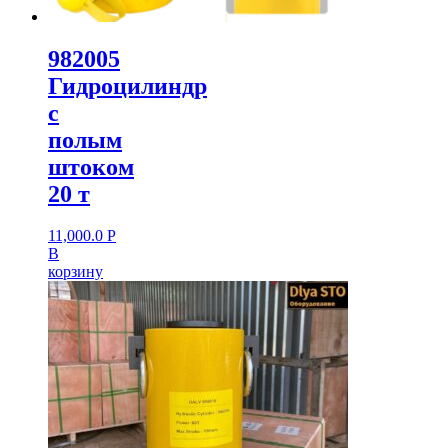
982005
Гидроцилиндр
с
полым
штоком
20 т
11,000.0
Р
В
корзину