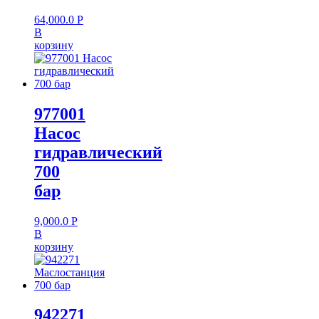
64,000.0
Р
В
корзину
977001
Насос
гидравлический
700
бар
9,000.0
Р
В
корзину
942271