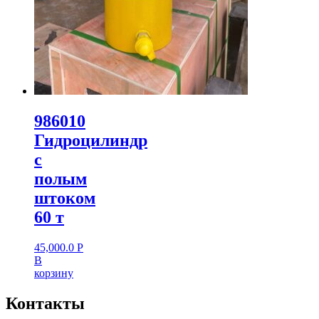
986010
Гидроцилиндр
с
полым
штоком
60 т
45,000.0
Р
В
корзину
Контакты