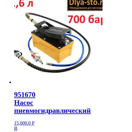
951670
Насос
пневмогидравлический
15,000.0
Р
В