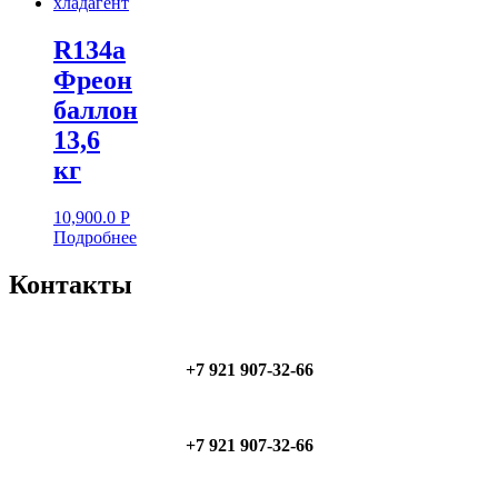
R134a
Фреон
баллон
13,6
кг
10,900.0
Р
Подробнее
Контакты
+7 921 907-32-66
+7 921 907-32-66