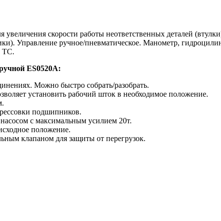
 увеличения скорости работы неответственных деталей (втулки)
ики). Управление ручное/пневматическое. Манометр, гидроцили
 ТС.
/ручной ES0520A:
динениях. Можно быстро собрать/разобрать.
зволяет установить рабочий шток в необходимое положение.
м.
опрессовки подшипников.
насосом с максимальным усилием 20т.
исходное положение.
льным клапаном для защиты от перегрузок.