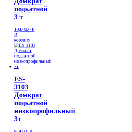
Домкрат
подкатной
3 т
10,000.0
Р
В
корзину
ES-
3103
Домкрат
подкатной
низкопрофильный
3т
9,500.0
Р