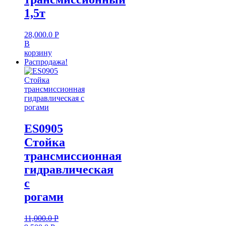
1,5т
28,000.0
Р
В
корзину
Распродажа!
ES0905
Стойка
трансмиссионная
гидравлическая
с
рогами
11,000.0
Р