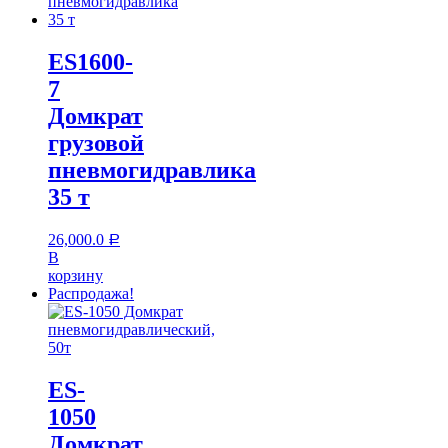
ES1600-
7
Домкрат
грузовой
пневмогидравлика
35 т
26,000.0
Р
В
корзину
Распродажа!
ES-
1050
Домкрат