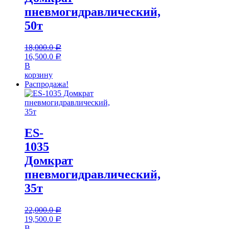
пневмогидравлический,
50т
18,000.0
Р
16,500.0
Р
В
корзину
Распродажа!
ES-
1035
Домкрат
пневмогидравлический,
35т
22,000.0
Р
19,500.0
Р
В