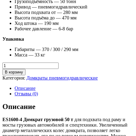
Грузоподъёмность — 50 тонн
Привод — пневмогидравлический
Высота подхвата от — 280 мм
Высота подъёма до — 470 мм
Ход штока — 190 мм
Рабочее давление — 6-8 бар
Упаковка
Габариты — 370 / 300 / 290 мм
Масса — 33 кг
Количество
товара
В корзину
ES1600-
Категория:
Домкраты пневмогидравлические
4
Домкрат
Описание
грузовой
Отзывы (0)
50
т
Описание
ES1600-4 Домкрат грузовой 50 т
для подхвата под раму и
мосты грузовых автомобилей и спецтехники. Увеличенный
диаметр металлических колес домкрата, позволяет легко
транспортировать его по не ровным поверхностям. Можно