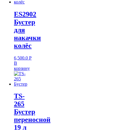
ES2902
Бустер
для
накачки
колёс
6,500.0
Р
В
корзину
TS-
265
Бустер
переносной
19 л