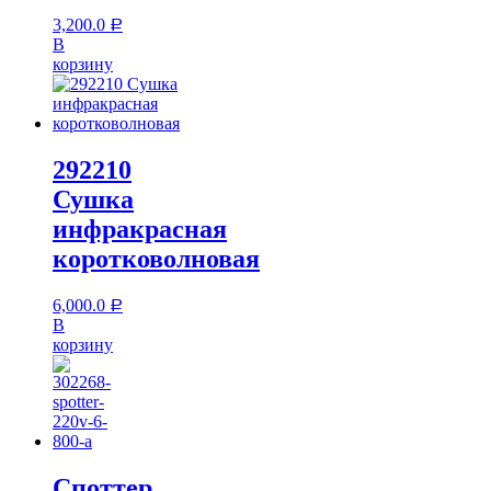
3,200.0
Р
В
корзину
292210
Сушка
инфракрасная
коротковолновая
6,000.0
Р
В
корзину
Споттер