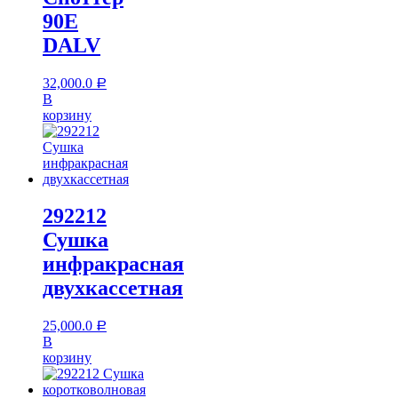
90E
DALV
32,000.0
Р
В
корзину
292212
Сушка
инфракрасная
двухкассетная
25,000.0
Р
В
корзину