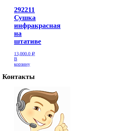
292211
Сушка
инфракрасная
на
штативе
13,000.0
Р
В
корзину
Контакты