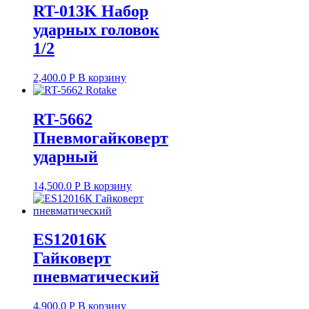
RT-013K Набор
ударных головок
1/2
2,400.0
Р
В корзину
RT-5662
Пневмогайковерт
ударный
14,500.0
Р
В корзину
ES12016К
Гайковерт
пневматический
4,900.0
Р
В корзину