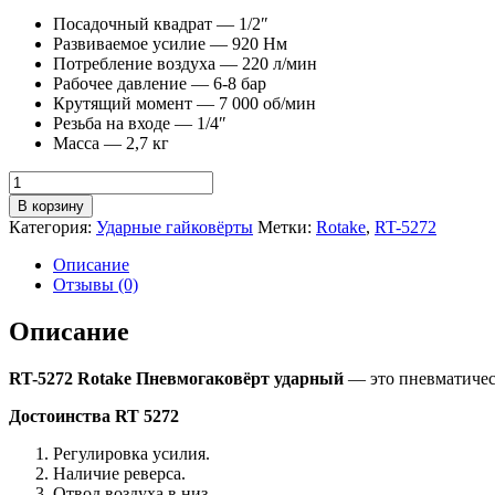
Посадочный квадрат — 1/2″
Развиваемое усилие — 920 Нм
Потребление воздуха — 220 л/мин
Рабочее давление — 6-8 бар
Крутящий момент — 7 000 об/мин
Резьба на входе — 1/4″
Масса — 2,7 кг
Количество
товара
В корзину
RT-
Категория:
Ударные гайковёрты
Метки:
Rotake
,
RT-5272
5272
Rotake
Описание
Пневмогаковёрт
Отзывы (0)
ударный
Описание
RT-5272 Rotake Пневмогаковёрт ударный
— это пневматичес
Достоинства RT 5272
Регулировка усилия.
Наличие реверса.
Отвод воздуха в низ.