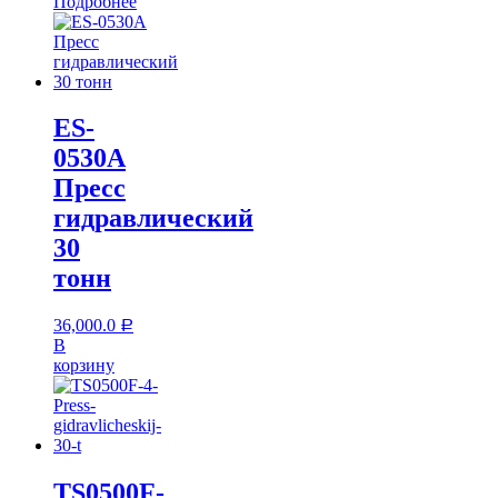
Подробнее
ES-
0530A
Пресс
гидравлический
30
тонн
36,000.0
Р
В
корзину
TS0500F-