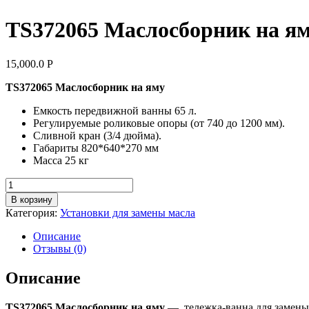
TS372065 Маслосборник на я
15,000.0
Р
TS372065 Маслосборник на яму
Емкость передвижной ванны 65 л.
Регулируемые роликовые опоры (от 740 до 1200 мм).
Сливной кран (3/4 дюйма).
Габариты 820*640*270 мм
Масса 25 кг
Количество
товара
В корзину
TS372065
Категория:
Установки для замены масла
Маслосборник
на
Описание
яму
Отзывы (0)
Описание
TS372065 Маслосборник на яму
— тележка-ванна для замены 