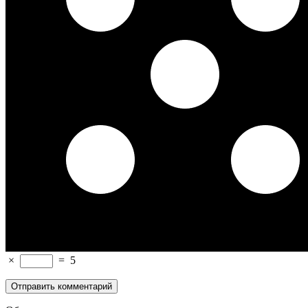
×
=
5