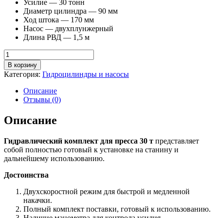
Усилие — 30 тонн
Диаметр цилиндра — 90 мм
Ход штока — 170 мм
Насос — двухплунжерный
Длина РВД — 1,5 м
Количество
товара
В корзину
Гидравлический
Категория:
Гидроцилиндры и насосы
комплект
для
Описание
пресса
Отзывы (0)
30
т
Описание
Гидравлический комплект для пресса 30 т
представляет
собой полностью готовый к установке на станину и
дальнейшему использованию.
Достоинства
Двухскоростной режим для быстрой и медленной
накачки.
Полный комплект поставки, готовый к использованию.
Наличие манометра для контрола усилия.