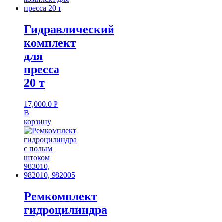
Гидравлический
комплект
для
пресса
20 т
17,000.0
Р
В
корзину
Ремкомплект
гидроцилиндра