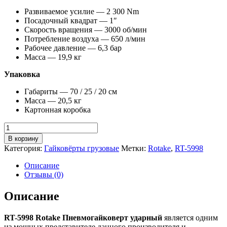
Развиваемое усилие — 2 300 Nm
Посадочный квадрат — 1″
Скорость вращения — 3000 об/мин
Потребление воздуха — 650 л/мин
Рабочее давление — 6,3 бар
Масса — 19,9 кг
Упаковка
Габариты — 70 / 25 / 20 см
Масса — 20,5 кг
Картонная коробка
Количество
товара
В корзину
RT-
Категория:
Гайковёрты грузовые
Метки:
Rotake
,
RT-5998
5998
Rotake
Описание
Пневмогайковерт
Отзывы (0)
ударный
Описание
RT-5998 Rotake Пневмогайковерт ударный
является одним
из мощных представителе данного производителя и