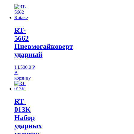
RT-
5662
Пневмогайковерт
ударный
14,500.0
Р
В
корзину
RT-
013K
Набор
ударных
головок