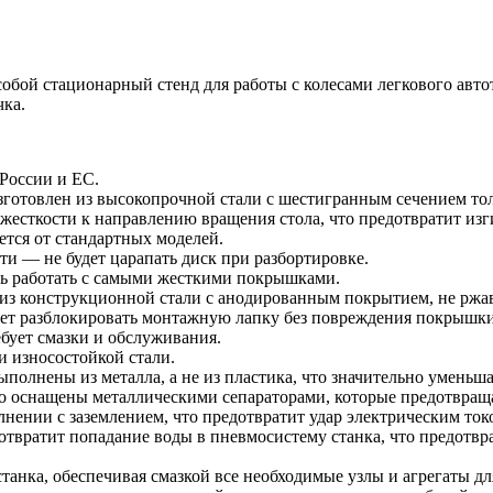
собой стационарный стенд для работы с колесами легкового авт
ка.
России и ЕС.
отовлен из высокопрочной стали с шестигранным сечением тол
есткости к направлению вращения стола, что предотвратит изги
тся от стандартных моделей.
ти — не будет царапать диск при разбортировке.
ть работать с самыми жесткими покрышками.
з конструкционной стали с анодированным покрытием, не ржав
яет разблокировать монтажную лапку без повреждения покрышки
бует смазки и обслуживания.
и износостойкой стали.
олнены из металла, а не из пластика, что значительно уменьша
о оснащены металлическими сепараторами, которые предотвраща
нении с заземлением, что предотвратит удар электрическим ток
отвратит попадание воды в пневмосистему станка, что предотвр
танка, обеспечивая смазкой все необходимые узлы и агрегаты дл