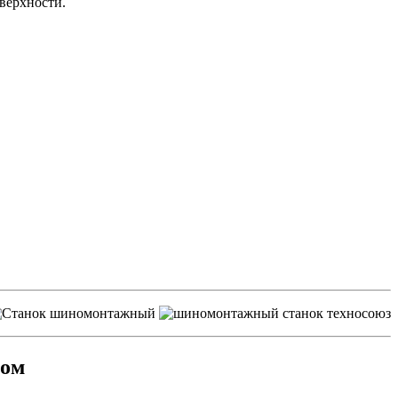
верхности.
ром