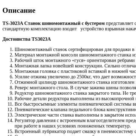
Описание
TS-3023A Станок шиномонтажный с бустером
представляет 
стандартную комплектацию входит устройство взрывная накач
Достоинства TS3023A
Шиномонтажный станок сертифицирован для продажи в 
Материал монтажной консоли шиномонтажного станка изг
Рабочий шток монтажного «гуся» ориентирован ребрами ж
Монтажная лапка новейшей конструкции. Сильно отличае
Монтажная головка с пластиковой вставкой в нижней час
Усилие отжима увеличено до 2500кг, что дает возможнос
Отжимной цилиндр шиномонтажного станка изготовлен и
Реверс монтажного стола. В случае зажима шины позвол
Редуктор шиномонтажного станка закрытого типа. Не тре
Рабочие детали редуктора выполнены из высокопрочной 
Все быстросъемные элементы пневматической системы вып
Пневматические клапана педального блока конструктивн
Электрические части станка выполнены в закрытом испол
Регулятор давления с встроенным влагоотделителем пред
при работе в наших условиях пониженных температур.
Встроенный лубрикатор подает смазку в пневмосистему с