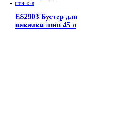
ES2903 Бустер для
накачки шин 45 л
8,500.0
Р
В корзину
Контакты