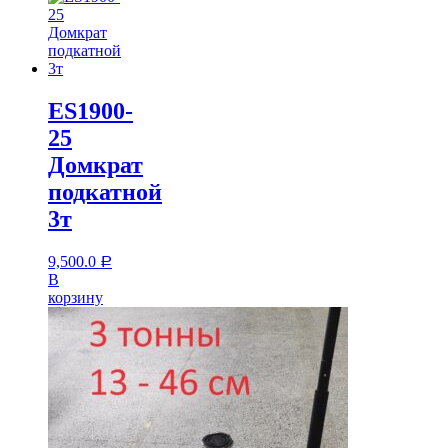
ES1900-
25
Домкрат
подкатной
3т
9,500.0
Р
В
корзину