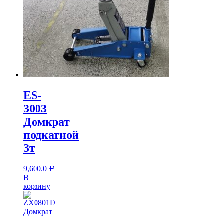
ES-
3003
Домкрат
подкатной
3т
9,600.0
Р
В
корзину