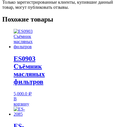
Только зарегистрированные клиенты, купившие данный
товар, могут публиковать отзывы.
Похожие товары
ES0903
Съёмник
масляных
фильтров
5,000.0
Р
В
корзину
ES-