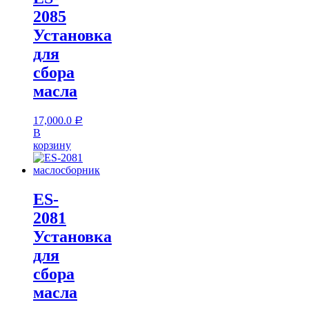
2085
Установка
для
сбора
масла
17,000.0
Р
В
корзину
ES-
2081
Установка
для
сбора
масла